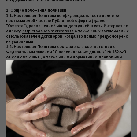
воздержаться от использования Сайта.
1. Общие положения политики
1.1. Настоящая Политика конфиденциальности является
неотъемлемой частью Публичной оферты (далее –
"Оферта"), размещенной и/или доступной в сети Интернет по
адресу:
http://tadellos.store/oferta
а также иных заключаемых
с Пользователем договоров, когда это прямо предусмотрено
их условиями.
1.2. Настоящая Политика составлена в соответствии с
Федеральным законом "О персональных данных" № 152-ФЗ
от 27 июля 2006 г., а также иными нормативно-правовыми
актами Российской Федерации в области защиты и обработки
персональных данных и действует в отношении всех
персональных данных, которые Оператор может получить от
Пользователя, являющегося стороной по гражданско-
правовому договору.
1.3. Оператор имеет право вносить изменения в настоящую
Политику. При внесении изменений в заголовке Политики
указывается дата последнего обновления редакции. Новая
редакция Политики вступает в силу с момента ее размещения
на сайте, если иное не предусмотрено новой редакцией
Политики.
1.4. К настоящей Политике, включая толкование ее положений
и порядок принятия, исполнения, изменения и прекращения,
подлежит применению законодательство Российской
Федерации.