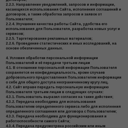
2.2.3. Направление уведомлений, запросов и информации,
касающихся использования Сайта, исполнения соглашений и
договоров, а также обработка запросов и заявок от
Пользователя;
2.2.4. Улучшение качества работы Сайта, удобства его
использования для Пользователя, разработка новых услуг и
сервисов;
2.2.5. Таргетирование рекламных материалов;
2.2.6. Проведение статистических и иных исследований, на
КАТАЛОГ
ОПЛАТА
ДОСТАВКА
основе обезличенных данных.
/
О БРЕНДЕ
ВОЗВРАТ
4. Условия обработки персональной информации
КОНТАКТЫ
WA /
INST
/ TG
Пользователей и её передачи третьим лицам
4.1. В отношении персональной информации Пользователя
ПОЛИТИКА
сохраняется ее конфиденциальность, кроме случаев
добровольного предоставления Пользователем информации
ОФЕРТА
о себе для общего доступа неограниченному кругу лиц.
СОЗДАНИЕ
4.2. Сайт вправе передать персональную информацию
САЙТА
Пользователя третьим лицам в следующих случаях:
4.3.1. Пользователь выразил согласие на такие действия;
4.3.2. Передача необходима для использования
СКИДКА 10% НА ПЕРВЫЙ ЗАКАЗ, А ТАКЖЕ УНИКАЛЬНЫЕ
Пользователем определенного сервиса либо для исполнения
ПРЕДЛОЖЕНИЯ, НОВОСТИ, ПРОМОКОДЫ ДЛЯ
ПОДПИСЧИКОВ НАШЕЙ РАССЫЛКИ
определенного соглашения или договора с Пользователем;
4.3.3. Передача необходима для функционирования и
работоспособности самого Сайта;
ПОДПИСАТЬСЯ
4.3.4. Передача предусмотрена российским или иным